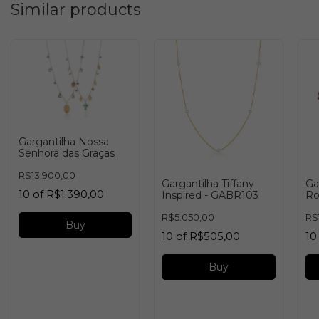
Similar products
Gargantilha Nossa
Senhora das Graças
R$13.900,00
Gargantilha Tiffany
Ga
10
of
R$1.390,00
Inspired - GABR103
Ro
GA
R$5.050,00
R$
Buy
10
of
R$505,00
10
Buy