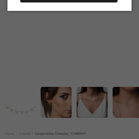
Home
/
Colares
/
Gargantilha Corações - GABR447