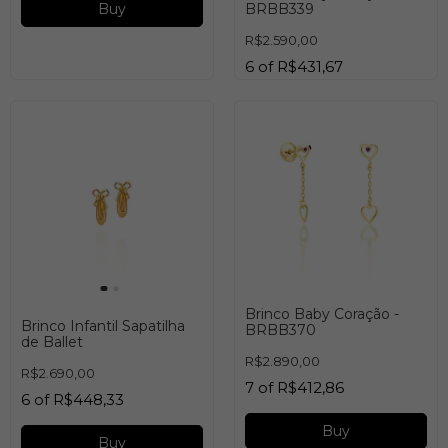
Buy
BRBB339
R$2.590,00
6
of
R$431,67
Buy
Brinco Baby Coração -
Brinco Infantil Sapatilha
BRBB370
de Ballet
R$2.890,00
R$2.690,00
7
of
R$412,86
6
of
R$448,33
Buy