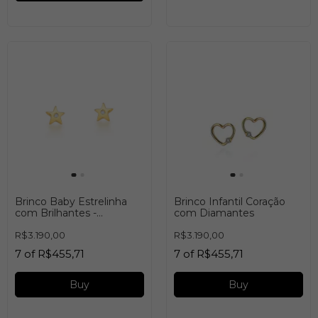
Brinco Baby Estrelinha
Brinco Infantil Coração
com Brilhantes -
com Diamantes
BRBB589
R$3.190,00
R$3.190,00
7
of
R$455,71
7
of
R$455,71
Buy
Buy