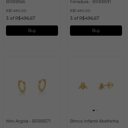
BRBB566
Ferradura - BRBB591
R$1.490,00
R$1.490,00
3
of
R$496,67
3
of
R$496,67
Buy
Buy
Mini Argola - BRBB571
Brinco Infantil Abelhinha