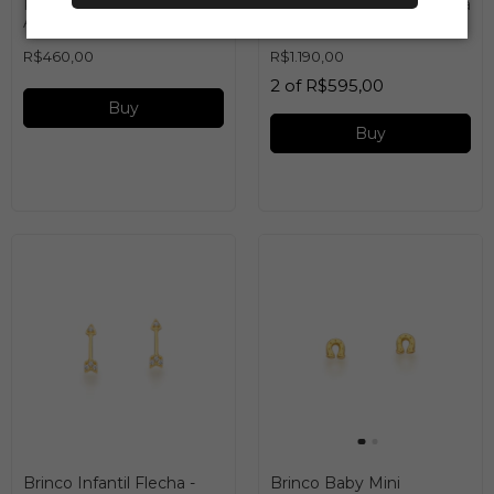
PINGENTE INFANTIL
Brinco Infantil Salamandra
ABELHINHA
- BRBB586
R$460,00
R$1.190,00
2
of
R$595,00
Buy
Buy
Brinco Infantil Flecha -
Brinco Baby Mini