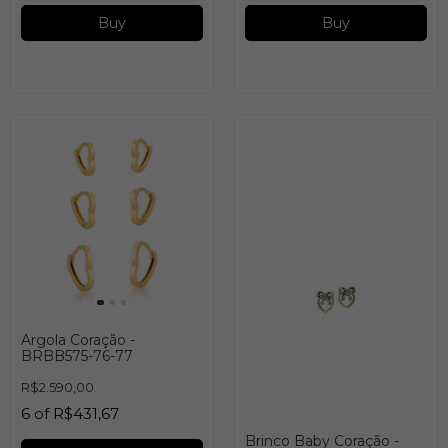
Buy
Buy
Argola Coração -
BRBB575-76-77
R$2.590,00
6
of
R$431,67
Brinco Baby Coração -