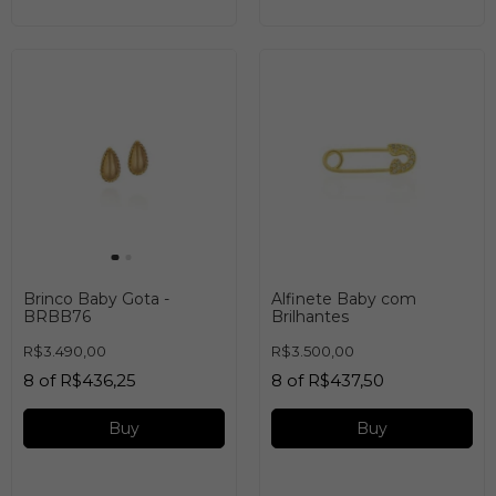
Brinco Baby Gota -
Alfinete Baby com
BRBB76
Brilhantes
R$3.490,00
R$3.500,00
8
of
R$436,25
8
of
R$437,50
Buy
Buy