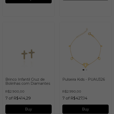
Brinco Infantil Cruz de
Pulseira Kids - PUAU326
Bolinhas com Diamantes
R$2.900,00
R$2.990,00
7
of
R$414,29
7
of
R$427,14
Buy
Buy