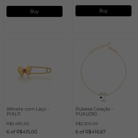
Buy
Buy
Alfinete com Laço -
Pulseira Coração -
PIAL11
PUAU290
R$2.490,00
R$2.500,00
6
of
R$415,00
6
of
R$416,67