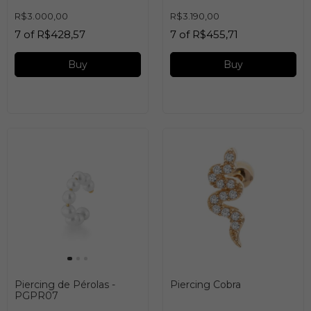
R$3.000,00
R$3.190,00
7
of
R$428,57
7
of
R$455,71
Buy
Buy
Piercing de Pérolas -
Piercing Cobra
PGPR07