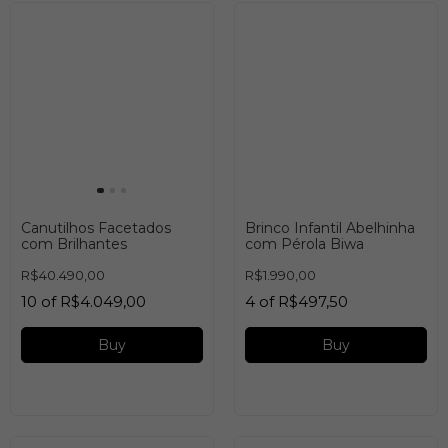
Buy
Canutilhos Facetados
Brinco Infantil Abelhinha
com Brilhantes
com Pérola Biwa
R$40.490,00
R$1.990,00
10
of
R$4.049,00
4
of
R$497,50
Buy
Buy