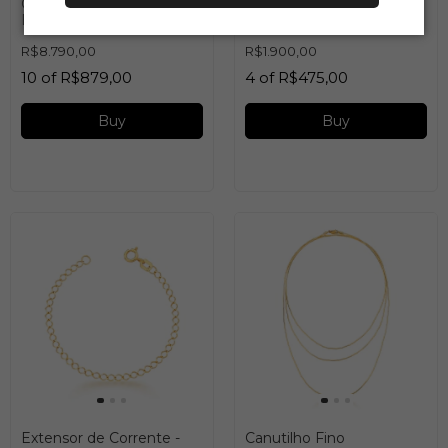
Colar coração Consuelo
Tarraxa "soutien de
Blocker
orelha" em Ouro 18K
R$8.790,00
R$1.900,00
10
of
R$879,00
4
of
R$475,00
Buy
Buy
Extensor de Corrente -
Canutilho Fino