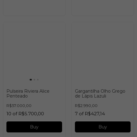
Pulseira Riviera Alice
Gargantilha Olho Grego
Penteado
de Lápis Lazuli
R$57.000,00
R$2.990,00
10
of
R$5.700,00
7
of
R$427,14
Buy
Buy