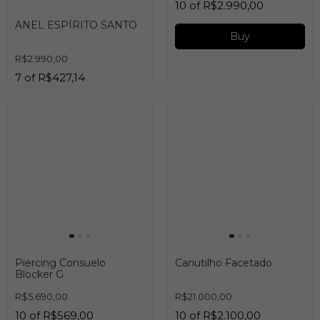
10
of
R$2.990,00
ANEL ESPÍRITO SANTO
Buy
R$2.990,00
7
of
R$427,14
Buy
Piercing Consuelo
Canutilho Facetado
Blocker G
R$5.690,00
R$21.000,00
10
of
R$569,00
10
of
R$2.100,00