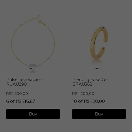
Pulseira Coração -
Piercing Fake G -
PUAU290
BRAU368
R$2.500,00
R$4.200,00
6
of
R$416,67
10
of
R$420,00
Buy
Buy