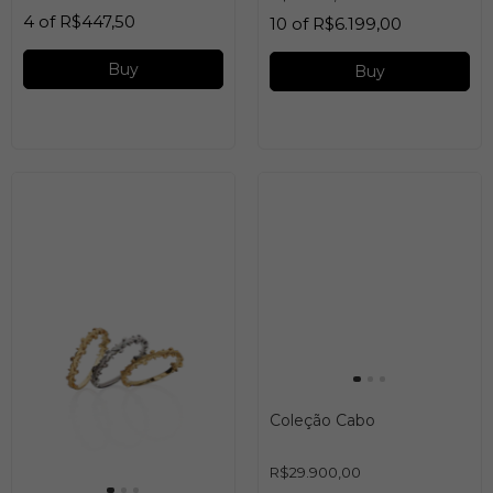
4
of
R$447,50
10
of
R$6.199,00
Buy
Buy
Coleção Cabo
R$29.900,00