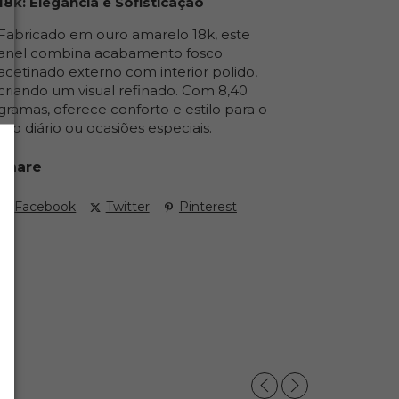
18k: Elegância e Sofisticação
Fabricado em ouro amarelo 18k, este
anel combina acabamento fosco
acetinado externo com interior polido,
criando um visual refinado. Com 8,40
gramas, oferece conforto e estilo para o
uso diário ou ocasiões especiais.
Share
Facebook
Twitter
Pinterest