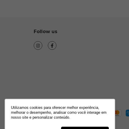
R$2.990,00
Anel
7
of
R$427,14
Follow us
Buy
R$13
10
o
Utilizamos cookies para oferecer melhor experiência,
melhorar o desempenho, analisar como você interage em
nosso site e personalizar conteúdo.