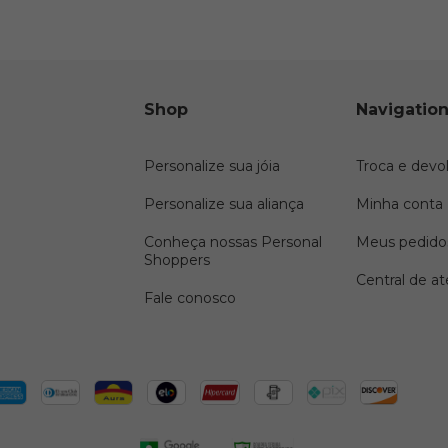
 Pérolas em Ouro Amarelo
Shop
Navigatio
.900,00
f
R$1.390,00
Personalize sua jóia
Troca e devo
Buy
Personalize sua aliança
Minha conta
Conheça nossas Personal
Meus pedido
Shoppers
Central de a
Fale conosco