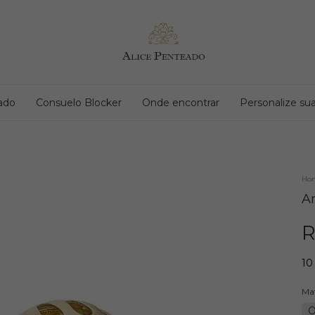
ado
Consuelo Blocker
Onde encontrar
Personalize sua
Ho
A
R
10
Mat
O