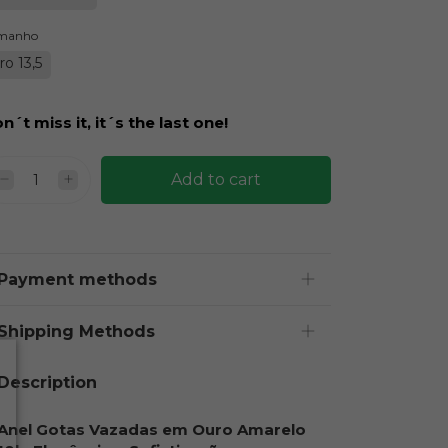
manho
ro 13,5
n´t miss it, it´s the last one!
Payment methods
Shipping Methods
Description
Anel Gotas Vazadas em Ouro Amarelo