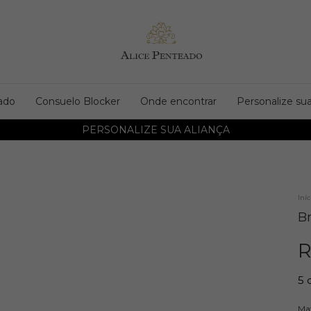
ado
Consuelo Blocker
Onde encontrar
Personalize sua
Iníc
Br
R
5
Mat