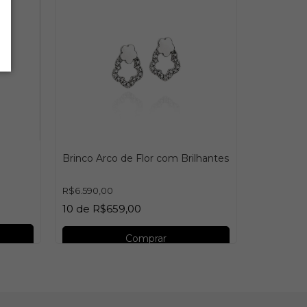
Brinco Arco de Flor com Brilhantes
Brinco Ab
R$6.590,00
10
de
R$659,00
R$4.590,0
10
de
R$4
Comprar