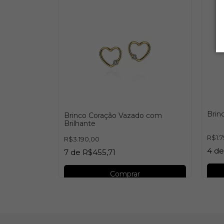
Brin
acinho G
Brinco Coração Vazado com
Brilhante
R$1.
R$3.190,00
4
d
7
de
R$455,71
Comprar