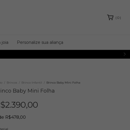
(
0
)
 joia
Personalize sua aliança
COMPRE EM ATÉ 10X SEM JUROS
io
/
Brincos
/
Brinco Infantil
/
Brinco Baby Mini Folha
inco Baby Mini Folha
$2.390,00
de
R$478,00
erial