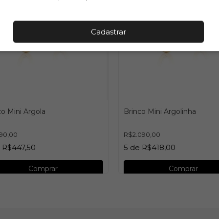
Cadastrar
co Mini Argola
Brinco Mini Argolinha
790,00
R$2.090,00
e
R$447,50
5
de
R$418,00
Comprar
Comprar