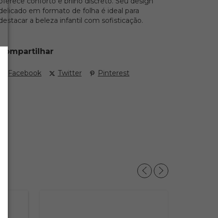
oferece conforto e brilho discreto. Seu design
delicado em formato de folha é ideal para
destacar a beleza infantil com sofisticação.
Compartilhar
Facebook
Twitter
Pinterest