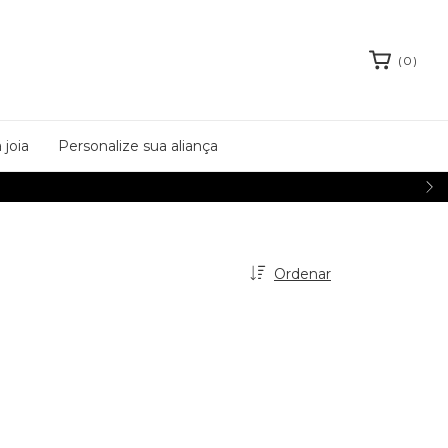
(
0
)
 joia
Personalize sua aliança
Ordenar