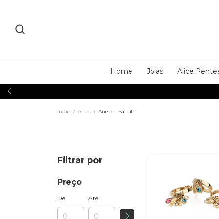
Home
Joias
Alice Pente
Início
/
Anéis
/
Anel da Família
Filtrar por
Preço
De
Até