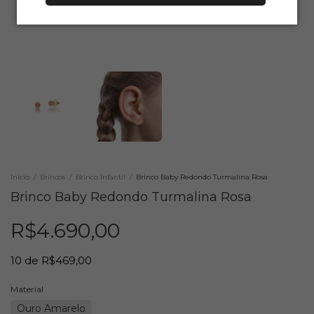
Início
/
Brincos
/
Brinco Infantil
/
Brinco Baby Redondo Turmalina Rosa
Brinco Baby Redondo Turmalina Rosa
R$4.690,00
10
de
R$469,00
Material
Ouro Amarelo