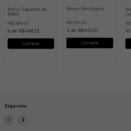
Brinco Mini Argola
Brinco Sapatilha de
Br
Ballet
La
R$1.790,00
R$2.690,00
R$
4
de
R$447,50
6
de
R$448,33
10
Comprar
Comprar
Siga-nos