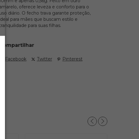
10mm e apenas 0,56g. Feito em ouro
amarelo, oferece leveza e conforto para o
uso diário. O fecho trava garante proteção,
ideal para mães que buscam estilo e
tranquilidade para suas filhas.
Compartilhar
Facebook
Twitter
Pinterest