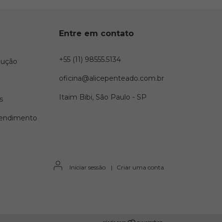
Entre em contato
+55 (11) 98555.5134
lução
oficina@alicepenteado.com.br
Itaim Bibi, São Paulo - SP
s
tendimento
Iniciar sessão
|
Criar uma conta