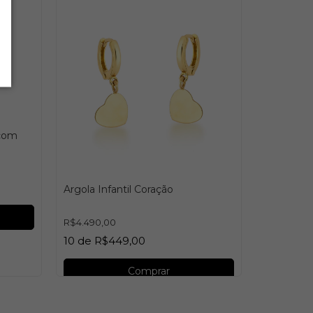
 com
Argola Infantil Coração
Brinco Inf
R$4.490,00
10
de
R$449,00
R$8.790,0
10
de
R$8
Comprar