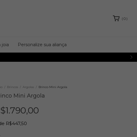
(
0
)
 joia
Personalize sua aliança
io
/
Brincos
/
Argolas
/
Brinco Mini Argola
inco Mini Argola
$1.790,00
de
R$447,50
r