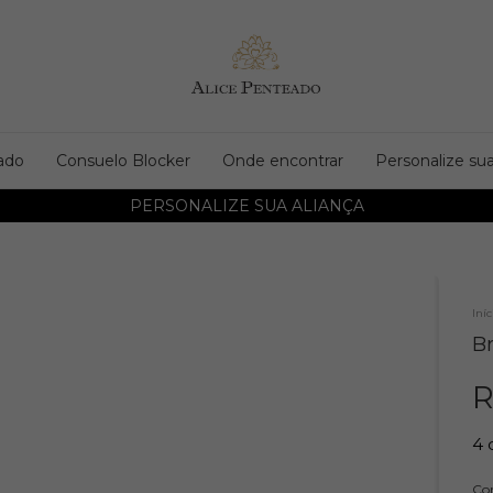
ado
Consuelo Blocker
Onde encontrar
Personalize sua
PERSONALIZE SUA ALIANÇA
Iníc
Br
R
4
Co