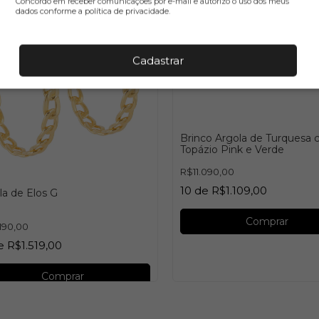
Concordo em receber comunicações por e-mail e autorizo o uso dos meus
dados conforme a política de privacidade.
Cadastrar
Brinco Argola de Turquesa
Topázio Pink e Verde
R$11.090,00
10
de
R$1.109,00
la de Elos G
Comprar
190,00
e
R$1.519,00
Comprar