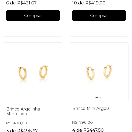
6
de
R$431,67
10
de
R$419,00
Comprar
Comprar
Brinco Mini Argola
Brinco Argolinha
Martelada
R$1.790,00
R$1.490,00
4
de
R$447,50
3
de
R$496,67