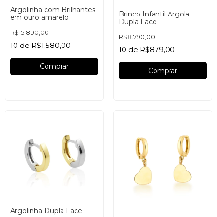
Argolinha com Brilhantes
Brinco Infantil Argola
em ouro amarelo
Dupla Face
R$15.800,00
R$8.790,00
10
de
R$1.580,00
10
de
R$879,00
Comprar
Comprar
Argolinha Dupla Face