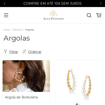
COMPRE EM ATÉ 10X SEM JUROS
Início
/
Brincos
/
Argolas
Argolas
Filtrar
Ordenar
Argola de Borboleta