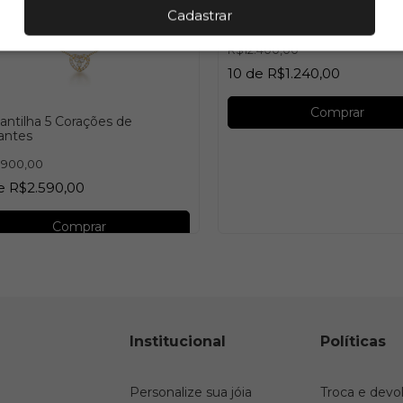
Gargantilha Corações
Cadastrar
R$12.400,00
10
de
R$1.240,00
Comprar
antilha 5 Corações de
hantes
.900,00
e
R$2.590,00
Comprar
Institucional
Políticas
Personalize sua jóia
Troca e devo