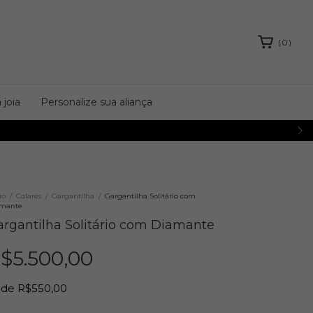
(
0
)
 joia
Personalize sua aliança
io
/
Colares
/
Gargantilha
/
Gargantilha Solitário com
amante
argantilha Solitário com Diamante
$5.500,00
de
R$550,00