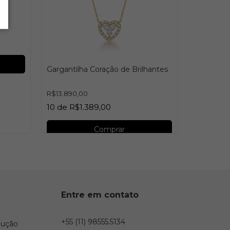
Gargantil
Senhora d
R$13.900,
Gargantilha Coração de Brilhantes
10
de
R$1
R$13.890,00
10
de
R$1.389,00
Comprar
Entre em contato
+55 (11) 98555.5134
lução