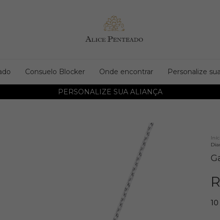
ado
Consuelo Blocker
Onde encontrar
Personalize sua
PERSONALIZE SUA ALIANÇA
Iníc
Di
G
R
10