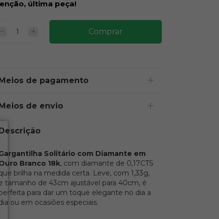
enção, última peça!
Meios de pagamento
Meios de envio
Descrição
Gargantilha Solitário com Diamante em
Ouro Branco 18k
, com diamante de 0,17CTS
que brilha na medida certa. Leve, com 1,33g,
e tamanho de 43cm ajustável para 40cm, é
perfeita para dar um toque elegante no dia a
dia ou em ocasiões especiais.