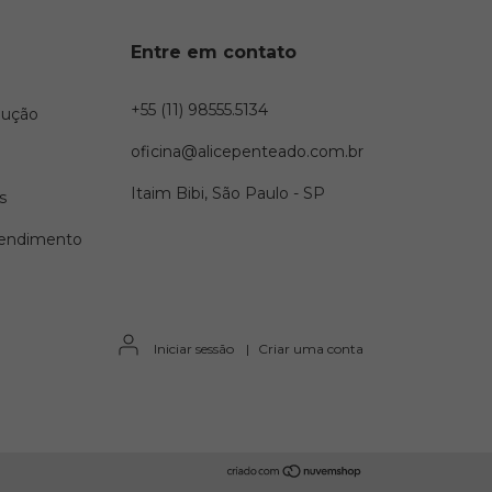
Entre em contato
+55 (11) 98555.5134
lução
oficina@alicepenteado.com.br
Itaim Bibi, São Paulo - SP
s
tendimento
Iniciar sessão
|
Criar uma conta