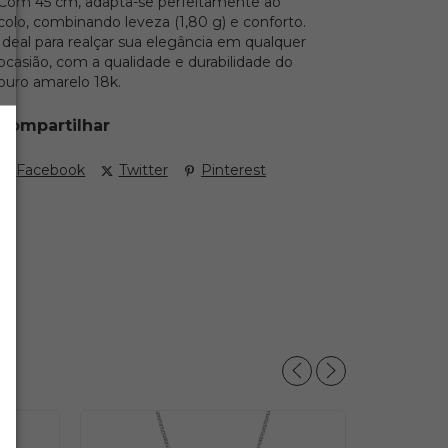
Com 45 cm, adapta-se perfeitamente ao
colo, combinando leveza (1,80 g) e conforto.
Ideal para realçar sua elegância em qualquer
ocasião, com a qualidade e durabilidade do
ouro amarelo 18k.
Compartilhar
Facebook
Twitter
Pinterest