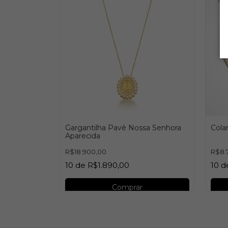
as
Gargantilha Pavê Nossa Senhora
Cola
Aparecida
R$18.900,00
R$8.
10
de
R$1.890,00
10
d
Comprar