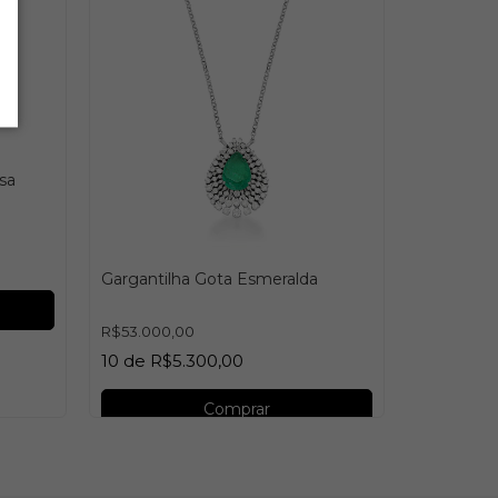
sa
Gargantilha Gota Esmeralda
Gargantil
R$53.000,00
10
de
R$5.300,00
R$15.790,0
10
de
R$1
Comprar