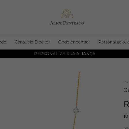
ado
Consuelo Blocker
Onde encontrar
Personalize sua
PERSONALIZE SUA ALIANÇA
Iníc
G
R
10
Mat