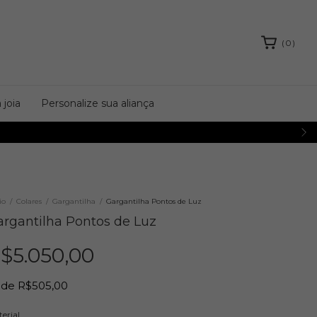
(
0
)
 joia
Personalize sua aliança
io
/
Colares
/
Gargantilha
/
Gargantilha Pontos de Luz
argantilha Pontos de Luz
$5.050,00
de
R$505,00
erial