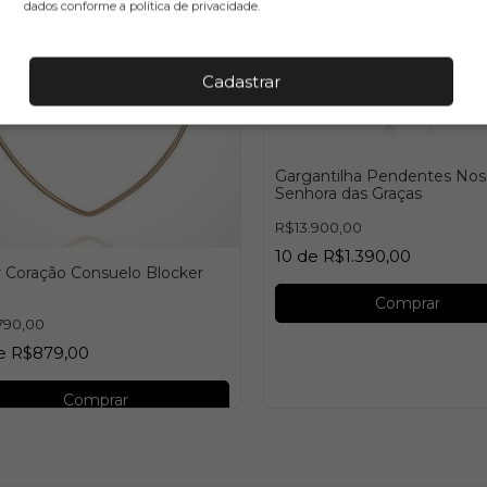
dados conforme a política de privacidade.
Cadastrar
Gargantilha Pendentes Nos
Senhora das Graças
R$13.900,00
10
de
R$1.390,00
r Coração Consuelo Blocker
Comprar
790,00
e
R$879,00
Comprar