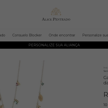
ado
Consuelo Blocker
Onde encontrar
Personalize sua
PERSONALIZE SUA ALIANÇA
Iníc
Sen
G
d
R
10