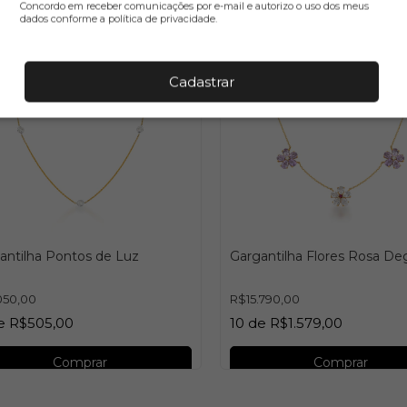
Concordo em receber comunicações por e-mail e autorizo o uso dos meus
dados conforme a política de privacidade.
Cadastrar
antilha Pontos de Luz
Gargantilha Flores Rosa De
050,00
R$15.790,00
e
R$505,00
10
de
R$1.579,00
Comprar
Comprar