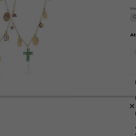
Mat
O
At