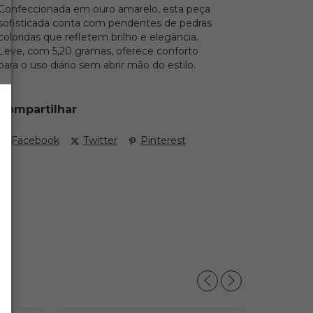
Confeccionada em ouro amarelo, esta peça
sofisticada conta com pendentes de pedras
coloridas que refletem brilho e elegância.
Leve, com 5,20 gramas, oferece conforto
para o uso diário sem abrir mão do estilo.
Compartilhar
Facebook
Twitter
Pinterest