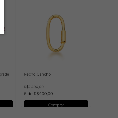
gradê
Fecho Gancho
Gargantil
Aparecida
R$2.400,00
6
de
R$400,00
R$18.900,
10
de
R$1