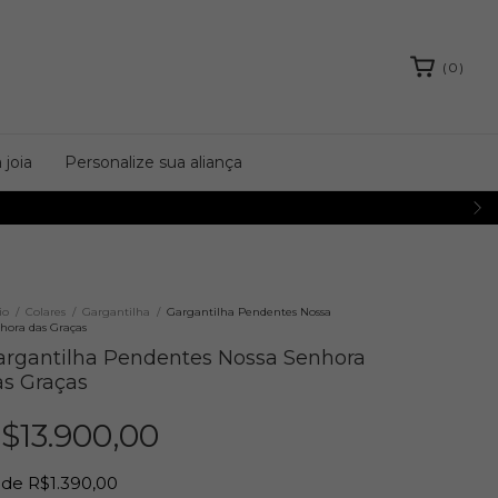
(
0
)
 joia
Personalize sua aliança
io
/
Colares
/
Gargantilha
/
Gargantilha Pendentes Nossa
hora das Graças
argantilha Pendentes Nossa Senhora
as Graças
$13.900,00
de
R$1.390,00