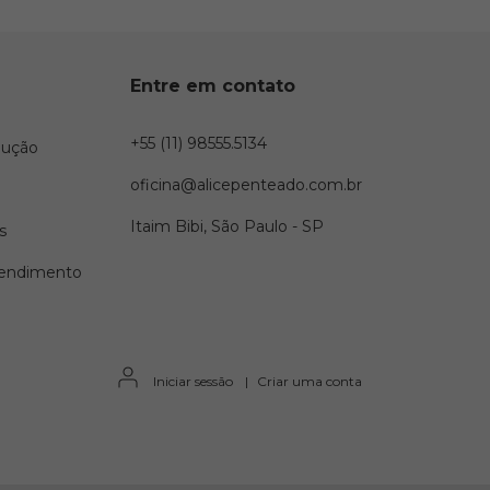
Entre em contato
+55 (11) 98555.5134
lução
oficina@alicepenteado.com.br
Itaim Bibi, São Paulo - SP
s
tendimento
Iniciar sessão
|
Criar uma conta