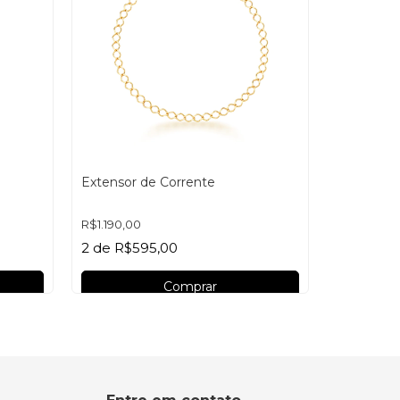
Gargantil
Senhora d
R$13.900,
Extensor de Corrente
10
de
R$1
R$1.190,00
2
de
R$595,00
Comprar