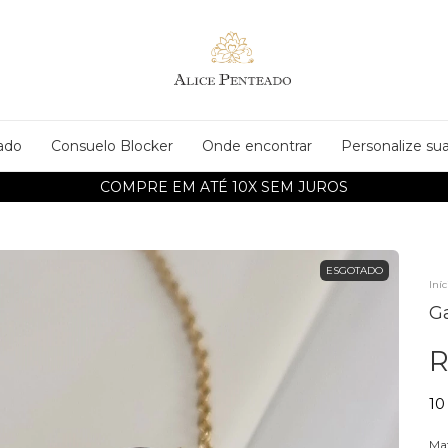
ado
Consuelo Blocker
Onde encontrar
Personalize sua
COMPRE EM ATÉ 10X SEM JUROS
ESGOTADO
Iníc
G
R
10
Mat