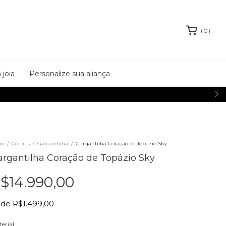
(
0
)
 joia
Personalize sua aliança
io
/
Colares
/
Gargantilha
/
Gargantilha Coração de Topázio Sky
argantilha Coração de Topázio Sky
$14.990,00
de
R$1.499,00
erial