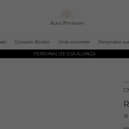
ado
Consuelo Blocker
Onde encontrar
Personalize sua
PERSONALIZE SUA ALIANÇA
Iníc
C
R
10
Mat