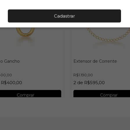
Cadastrar
ho Gancho
Extensor de Corrente
400,00
R$1.190,00
e
R$400,00
2
de
R$595,00
Comprar