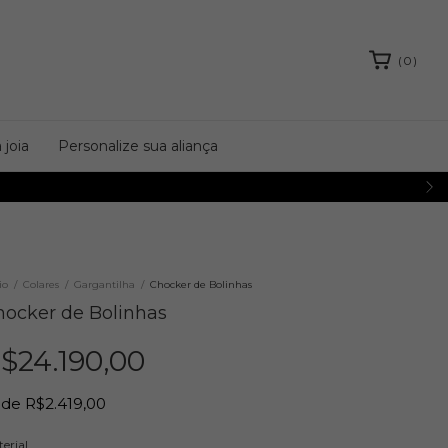
(
0
)
 joia
Personalize sua aliança
io
/
Colares
/
Gargantilha
/
Chocker de Bolinhas
hocker de Bolinhas
$24.190,00
de
R$2.419,00
erial