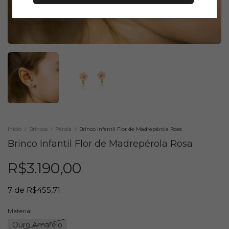
Início
/
Brincos
/
Pérola
/
Brinco Infantil Flor de Madrepérola Rosa
Brinco Infantil Flor de Madrepérola Rosa
R$3.190,00
7
de
R$455,71
Material
Ouro Amarelo