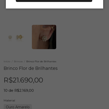
Início
/
Brincos
/
Brinco Flor de Brilhantes
Brinco Flor de Brilhantes
R$21.690,00
10
de
R$2.169,00
Material
Ouro Amarelo