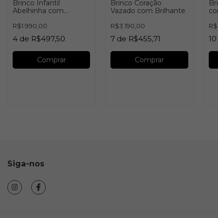
Brinco Infantil
Brinco Coração
Br
Abelhinha com
Vazado com Brilhante
co
Pérolas Biwa
R$1.990,00
R$3.190,00
R$
4
de
R$497,50
7
de
R$455,71
10
Comprar
Comprar
Siga-nos