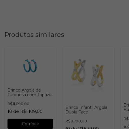
Produtos similares
Brinco Argola de
Turquesa com Topázio
Pink e Verde
R$11.090,00
Br
Brinco Infantil Argola
Ba
10
de
R$1.109,00
Dupla Face
R$
R$8.790,00
Comprar
6
10
de
R$879,00