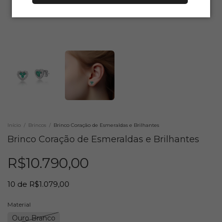
Início
/
Brincos
/
Brinco Coração de Esmeraldas e Brilhantes
Brinco Coração de Esmeraldas e Brilhantes
R$10.790,00
10
de
R$1.079,00
Material
Ouro Branco