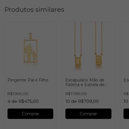
Produtos similares
Pingente Pai e Filho
Escapulário Mão de
Es
Fátima e Estrela de
Davi
R$1.900,00
R$7.090,00
R$
4
de
R$475,00
10
de
R$709,00
10
Comprar
Comprar