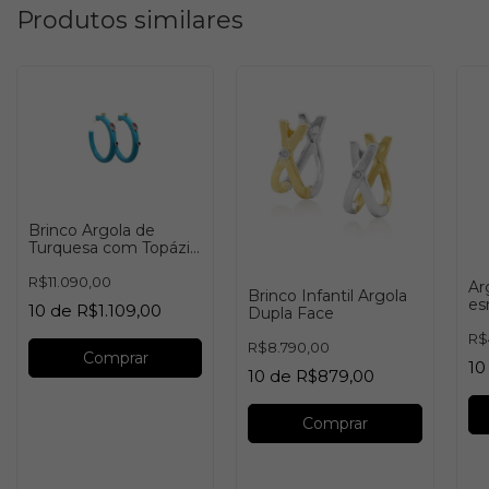
Produtos similares
Brinco Argola de
Turquesa com Topázio
Pink e Verde
R$11.090,00
Ar
Brinco Infantil Argola
es
10
de
R$1.109,00
Dupla Face
R$
R$8.790,00
Comprar
10
10
de
R$879,00
Comprar