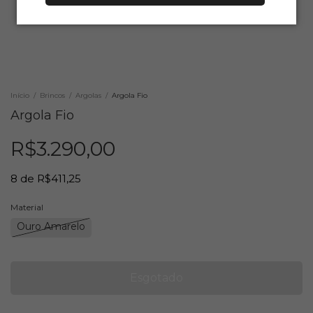
Início
/
Brincos
/
Argolas
/
Argola Fio
Argola Fio
R$3.290,00
8
de
R$411,25
Material
Ouro Amarelo